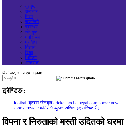
गृहपृष्ठ
समाचार
विश्व
राजनिती
स्वास्थ्य
खेलकुद
मनोरन्जन
प्रविधि
विज्ञान
शिक्षा
भिडियो
अन्तर्वाता
ट्रेण्डिङ
:
football
बुटवल
खेलकुद
cricket
koche nepal.com power news
sports
messi
covid-19
प्युठान
अखिल (क्रान्तिकारी)
विपना र निरुताको मस्ती उदितको घरमा