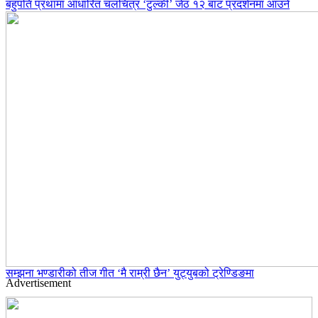
बहुपति प्रथामा आधारित चलचित्र ‘टुल्की’ जेठ १२ बाट प्रदर्शनमा आउने
सम्झना भण्डारीको तीज गीत ‘मै राम्री छैन’ युट्युबको ट्रेण्डिङमा
Advertisement