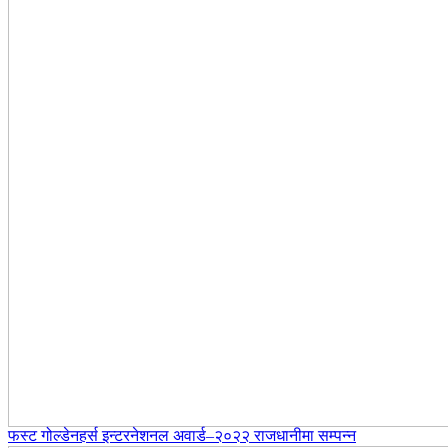
फस्ट गोल्डेनहर्स इन्टरनेशनल अवार्ड–२०२२ राजधानीमा सम्पन्न