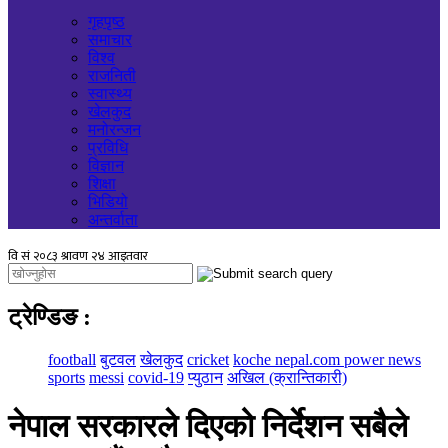
गृहपृष्ठ
समाचार
विश्व
राजनिती
स्वास्थ्य
खेलकुद
मनोरन्जन
प्रविधि
विज्ञान
शिक्षा
भिडियो
अन्तर्वाता
ट्रेण्डिङ
:
football
बुटवल
खेलकुद
cricket
koche nepal.com power news
sports
messi
covid-19
प्युठान
अखिल (क्रान्तिकारी)
नेपाल सरकारले दिएको निर्देशन सबैले