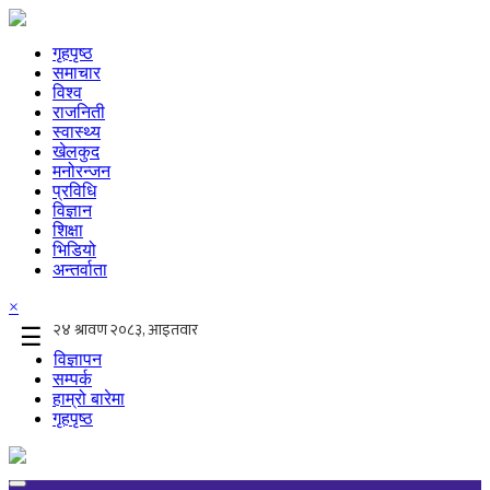
गृहपृष्ठ
समाचार
विश्व
राजनिती
स्वास्थ्य
खेलकुद
मनोरन्जन
प्रविधि
विज्ञान
शिक्षा
भिडियो
अन्तर्वाता
×
☰
विज्ञापन
सम्पर्क
हाम्रो बारेमा
गृहपृष्ठ