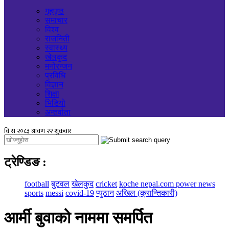
गृहपृष्ठ
समाचार
विश्व
राजनिती
स्वास्थ्य
खेलकुद
मनोरन्जन
प्रविधि
विज्ञान
शिक्षा
भिडियो
अन्तर्वाता
ट्रेण्डिङ
:
football
बुटवल
खेलकुद
cricket
koche nepal.com power news
sports
messi
covid-19
प्युठान
अखिल (क्रान्तिकारी)
आर्मी बुवाको नाममा समर्पित