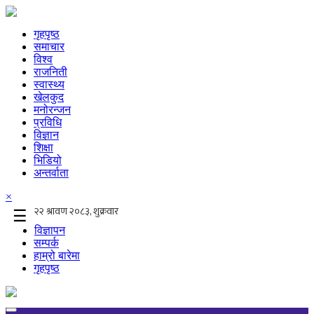
गृहपृष्ठ
समाचार
विश्व
राजनिती
स्वास्थ्य
खेलकुद
मनोरन्जन
प्रविधि
विज्ञान
शिक्षा
भिडियो
अन्तर्वाता
×
☰
विज्ञापन
सम्पर्क
हाम्रो बारेमा
गृहपृष्ठ