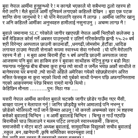
बुवा नेपाल आर्मीमा हुनुहुन्थ्यो रे ! म कान्छो भएकालेे यो सबैभन्दा ठूलो रहस्य हो
मेरो लागि ! मैले बुवाले आर्मी युनिफर्म लगाएको कहिल्लै देखिन । बुवा एक पटक
शान्ति सेना जानुभयो रे ! यो पनि मेरालागि रहस्य नै लाग्छ । आर्मीमा जागिर खानु
र अनि कहिल्लै आर्मीका अनुभवहरु हामीलाई नसुनाउनु । अचम्म लाग्छ नै !
बुवाले जमानामा SLC गरेकोले जागीर खाएपछी नेपाल आर्मी भित्रैको कलेजमा ३
बर्से मेडिकल कोर्स गर्ने अबसर पाउनुभयो र उतिर्ण गरिसकेपछि झन्डै १५-२० बर्ष
श्री विरेन्द्र अस्पताल छाउनी काठमाडौं, ,धनगढी,जोमसोम ,हेटौंडा ,धादिङ
लगायत ठाउमा नेपाली सेनाको रूपमा स्वास्थ्य सेवा गर्नभयो ।यो पनि मेरोलागि
रहस्य नै हो । म बुवा आमा बिरामी हुँदा १ बर्ष अगाडि छाउनी अस्पताल जादा
आजसम्म पनि बुवा का हाकिम हरु र बुवाका साथीहरू भेटिनु हुन्छ र बडो मिठा
गफगाफ गर्नुहुन्छ बीच बीचमा कुरा हुन्छ त्यो साथी त जर्नेल भयछ अर्को साथीले त
बानेश्वरमा घर बनायो ,त्यो साथी अहिले अमेरिका गयेको रहेछछोरासंग अस्ति
मसित फेसबुक मा कुरा भएको थियो त्यो पुर्बको साथी पेन्सन पछि अफगानिस्तामा
गएको आक्रमणमा परेछ बिचरा राम्रो मान्छे थियो।
केहिछिन मौनता ………..पुनः मिठा गफ ….
यसरी नेपाल आर्मीमा कार्यरत बुवाले चटक्कै जागीर छोडेर गाउँमा गएर भैंसी,
बाख्रा पाल्नु र मेलापात गर्नु ! जागिर छोड्दैछु भनेर आमालाई पनि नभन्नु र
छोडेको भोलिपल्टै गाउँ जाने हिम्मत आउनु ! यो कस्तो अचम्मको रहर !म शहरमा
बसेको बुवालाई चिन्दिन । म आर्मी बुवालाई चिन्दिन । चिन्छु त गाउँ गएपछि
बिरामीको घाउ सिलाउने र मलम पट्टि लगाउने स्वास्थ्यकर्मी , किसान,
समाजसेवी र मोटर बाटो अध्यक्ष बुवालाई, सामुदायिक विद्युतको सचीव बुवालाई
,स्कुल ,बन ,खानेपानी ,कृषि समितिका सदस्यबुवा लाई !
मेरा लागि बुवा रहस्य नै रहस्यको रहस्य हुनुहुन्छ !