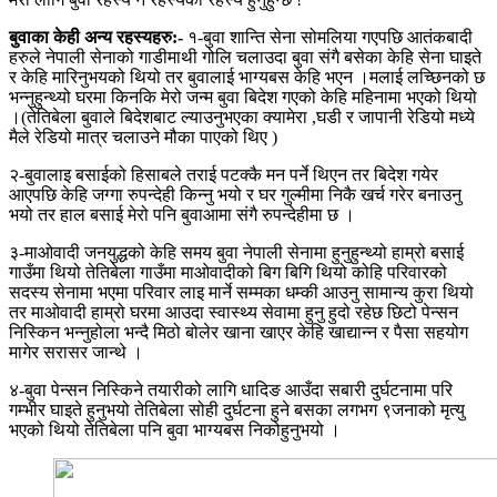
बुवाका केही अन्य रहस्यहरु:-
१-बुवा शान्ति सेना सोमलिया गएपछि आतंकबादी
हरुले नेपाली सेनाको गाडीमाथी गोलि चलाउदा बुवा संगै बसेका केहि सेना घाइते
र केहि मारिनुभयको थियो तर बुवालाई भाग्यबस केहि भएन ।मलाई लच्छिनको छ
भन्नुहुन्थ्यो घरमा किनकि मेरो जन्म बुवा बिदेश गएको केहि महिनामा भएको थियो
।(तेतिबेला बुवाले बिदेशबाट ल्याउनुभएका क्यामेरा ,घडी र जापानी रेडियो मध्ये
मैले रेडियो मात्र चलाउने मौका पाएको थिए )
२-बुवालाइ बसाईको हिसाबले तराई पटक्कै मन पर्ने थिएन तर बिदेश गयेर
आएपछि केहि जग्गा रुपन्देही किन्नु भयो र घर गुल्मीमा निकै खर्च गरेर बनाउनु
भयो तर हाल बसाई मेरो पनि बुवाआमा संगै रुपन्देहीमा छ ।
३-माओवादी जनयुद्धको केहि समय बुवा नेपाली सेनामा हुनुहुन्थ्यो हाम्रो बसाई
गाउँमा थियो तेतिबेला गाउँमा माओवादीको बिग बिगि थियो कोहि परिवारको
सदस्य सेनामा भएमा परिवार लाइ मार्ने सम्मका धम्की आउनु सामान्य कुरा थियो
तर माओवादी हाम्रो घरमा आउदा स्वास्थ्य सेवामा हुनु हुदो रहेछ छिटो पेन्सन
निस्किन भन्नुहोला भन्दै मिठो बोलेर खाना खाएर केहि खाद्यान्न र पैसा सहयोग
मागेर सरासर जान्थे ।
४-बुवा पेन्सन निस्किने तयारीको लागि धादिङ आउँदा सबारी दुर्घटनामा परि
गम्भीर घाइते हुनुभयो तेतिबेला सोही दुर्घटना हुने बसका लगभग ९जनाको मृत्यु
भएको थियो तेतिबेला पनि बुवा भाग्यबस निकोहुनुभयो ।