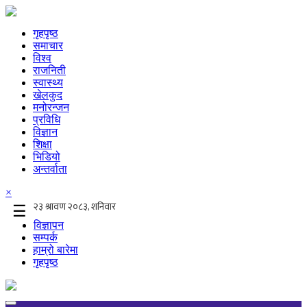
गृहपृष्ठ
समाचार
विश्व
राजनिती
स्वास्थ्य
खेलकुद
मनोरन्जन
प्रविधि
विज्ञान
शिक्षा
भिडियो
अन्तर्वाता
×
☰
विज्ञापन
सम्पर्क
हाम्रो बारेमा
गृहपृष्ठ