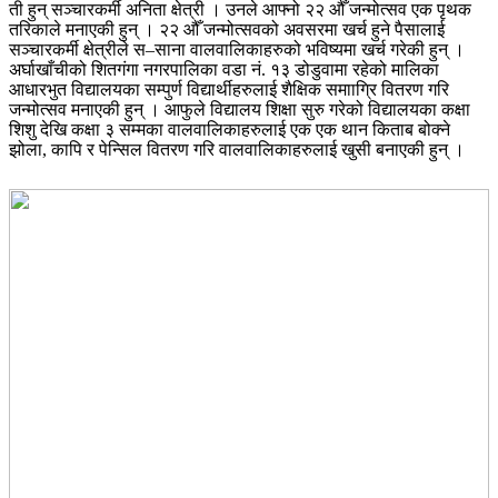
ती हुन् सञ्चारकर्मी अनिता क्षेत्री । उनले आफ्नो २२ औँ जन्मोत्सव एक पृथक
तरिकाले मनाएकी हुन् । २२ औँ जन्मोत्सवको अवसरमा खर्च हुने पैसालाई
सञ्चारकर्मी क्षेत्रीले स–साना वालवालिकाहरुको भविष्यमा खर्च गरेकी हुन् ।
अर्घाखाँचीको शितगंगा नगरपालिका वडा नं. १३ डोडुवामा रहेको मालिका
आधारभुत विद्यालयका सम्पुर्ण विद्यार्थीहरुलाई शैक्षिक समााग्रि वितरण गरि
जन्मोत्सव मनाएकी हुन् । आफुले विद्यालय शिक्षा सुरु गरेको विद्यालयका कक्षा
शिशु देखि कक्षा ३ सम्मका वालवालिकाहरुलाई एक एक थान किताब बोक्ने
झोला, कापि र पेन्सिल वितरण गरि वालवालिकाहरुलाई खुसी बनाएकी हुन् ।