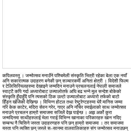
कपिलवस्तु । जन्मोत्सव मनाउँने पश्चिमेली संस्कृति भित्री रहेका बेला एक नयाँ
अनि सकारात्मक उदाहरण बनेकी छन् सञ्चारकर्मी अनिता क्षेत्री । विदेशी फिल्म
र टेलिसिरियलहरुमा देखाइने जन्मदिन मनाउने प्रचलनलाई नेपाली समाजले
स्वाट्टै कपि गर्दा अध्यारोबाट उज्यालोतर्फ अघि बढ भन्ने मुल सन्देश बोकेको
संस्कृति हुँदाहुँदै पनि त्यसको ठिक उल्टो उज्यालोबाट अध्यारो तर्फको बाटो
हिँड्न खोजेको देखिन्छ । विभिन्न होटल तथा रेष्टुरेण्टहरुमा धेरै मानिस जम्मा
गरि केक काटेर, मदिरा सेवन गरेर, गाएर अनि नाँचेर रमाईलाको साथ जन्मोत्सव
मनाउने प्रचलन हाम्रो समाजमा सजिलै देख्न पाईन्छ । अझ अर्को कुरा
जन्मदिनमा साथीहरुलाई भेला गराई विभिन्न खानाका परिकारहरु खान नदिए
सम्बन्ध नै चिसिने जस्ता उदाहरणहरु पनि छन् हाम्रो समाजमा । तर समाजमा
यस्ता पनि व्यक्ति छन् जस्ले स–सानमा वालवालिकाहरु संग जन्मोत्सव मनाउछन्