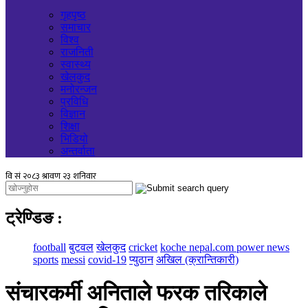
गृहपृष्ठ
समाचार
विश्व
राजनिती
स्वास्थ्य
खेलकुद
मनोरन्जन
प्रविधि
विज्ञान
शिक्षा
भिडियो
अन्तर्वाता
ट्रेण्डिङ
:
football
बुटवल
खेलकुद
cricket
koche nepal.com power news
sports
messi
covid-19
प्युठान
अखिल (क्रान्तिकारी)
संचारकर्मी अनिताले फरक तरिकाले