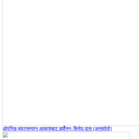
ओपनिङ ब्याट्सम्यान आकाशबाट झर्दैनन्: बिनोद दास [अन्तर्वार्ता]