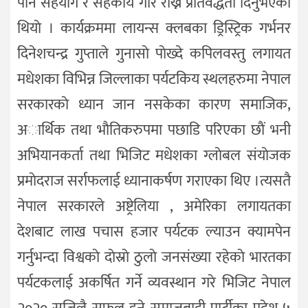
पनि सहयाेग र सहकार्य गरि राख्ने प्रतिवद्धता दिनुभएकाे
थियाे । कार्यक्रममा लायन्स क्लबका ड्रिस्ट्रिक गर्भनर
दिनेशचन्द्र गुप्ताले गुनासाे पाेख्दे कपिलवस्तु लगायत
मधेशका विभिन्न जिल्लाका पर्यटकिय स्थलहरुमा नेपाल
सरकारकाे ध्यान जान नसकेका कारण समाजिक,
अार्थिक तथा भाैतिकरुपमा पछाडि परिएका छाैं भनी
अभियानकर्ता तथा भिजिट मधेशका ग्लाेबल संयाेजक
प्रमाेदराज सर्राफलाई ध्यानाकर्षण गराएका थिए ।त्यसतै
नेपाल सरकारले अष्ट्रेलिया , अमेरिका लगायतका
देशबाट लाख पचास हजार पर्यटक ल्याउन क्यामपेन
गर्नुभन्दा विश्वकाे दाेस्राे ठुलाे जनसंख्या रहेकाे भारतका
पर्यटकलाई अकर्षित गर्ने व्यवस्थान गरे भिजिट नेपाल