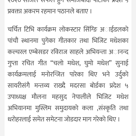
२०२० सजिलै सफल हुने समाजबादी पार्टीका प्रदेश ५
प्रवक्ता अकरम रहमान पठानले बताए ।
चर्चित टिभि कार्यक्रम लाेकस्टार सिंग्ङि अाईडलकाे
पांचाै स्थानमा पुगेका गीतकार तथा भिजिट मधेशका
कल्चरल एम्बेसडर रविराज साहले अभियन्ता अानन्द
गुप्ता रचित गीत “चलाे मधेश, घुमाे मधेश” सुनाई
कार्यक्रमलाई मनाेरन्जित पारेका थिए भने उर्दुकाे
सायरीसंगै मन्तव्य राख्दै मदरसा बाेर्डका प्रदेश ५
उपाध्यक्ष माैलना महसुद नेपालीले भिजिट मधेश
अभियानमा मुस्लिम समुदायकाे कला ,संस्कृति तथा
धराेहरलाई समेत समेटना जाेडदार माग गरेकाे थिए ।