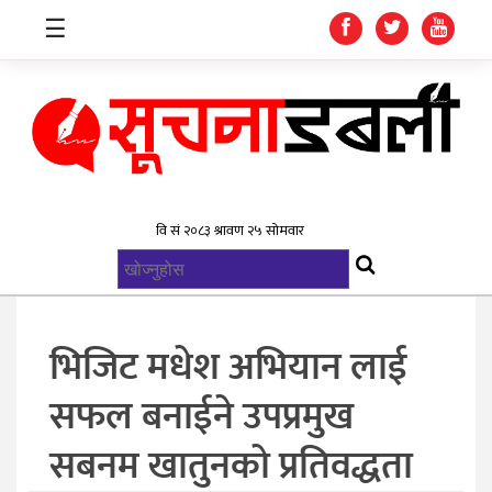
☰
गृहपृष्ठ
समाचार
विश्व
राजनिती
भिजिट मधेश अभियान लाई
स्वास्थ्य
सफल बनाईने उपप्रमुख
खेलकुद
सबनम खातुनकाे प्रतिवद्धता
मनोरन्जन