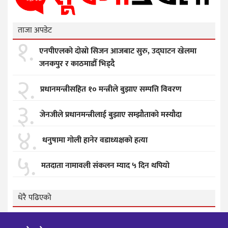
ताजा अपडेट
१.
एनपीएलको दोस्रो सिजन आजबाट सुरु, उद्घाटन खेलमा
जनकपुर र काठमाडौँ भिड्दै
२.
प्रधानमन्त्रीसहित १० मन्त्रीले बुझाए सम्पत्ति विवरण
३.
जेनजीले प्रधानमन्त्रीलाई बुझाए सम्झाैताकाे मस्याैदा
४.
धनुषामा गोली हानेर वडाध्यक्षको हत्या
५.
मतदाता नामावली संकलन म्याद ५ दिन थपियो
धेरै पढिएको