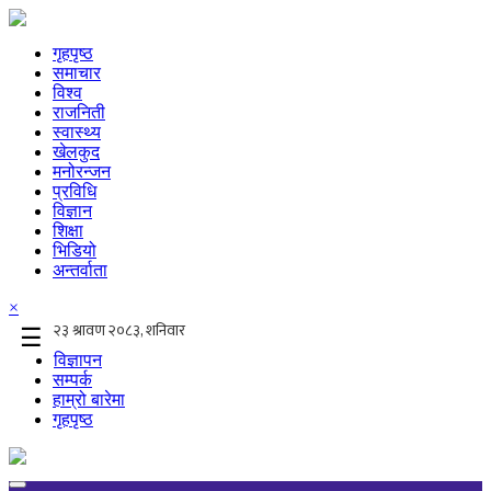
गृहपृष्ठ
समाचार
विश्व
राजनिती
स्वास्थ्य
खेलकुद
मनोरन्जन
प्रविधि
विज्ञान
शिक्षा
भिडियो
अन्तर्वाता
×
☰
विज्ञापन
सम्पर्क
हाम्रो बारेमा
गृहपृष्ठ