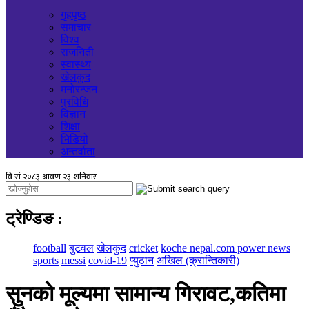
गृहपृष्ठ
समाचार
विश्व
राजनिती
स्वास्थ्य
खेलकुद
मनोरन्जन
प्रविधि
विज्ञान
शिक्षा
भिडियो
अन्तर्वाता
ट्रेण्डिङ
:
football
बुटवल
खेलकुद
cricket
koche nepal.com power news
sports
messi
covid-19
प्युठान
अखिल (क्रान्तिकारी)
सुनको मूल्यमा सामान्य गिरावट,कतिमा