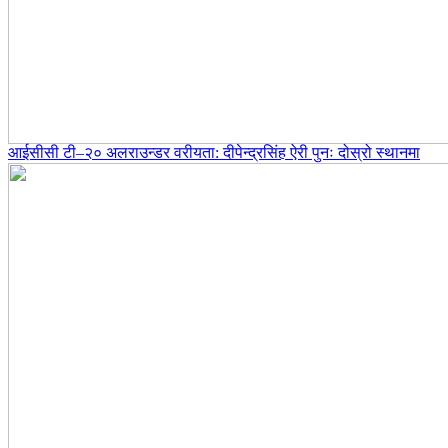
आईसीसी टी–२० अलराउन्डर वरीयता: दीपेन्द्रसिंह ऐरी पुनः दोस्रो स्थानमा