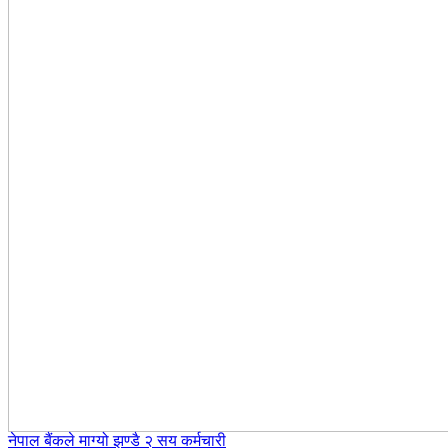
नेपाल बैंकले माग्यो झण्डै २ सय कर्मचारी