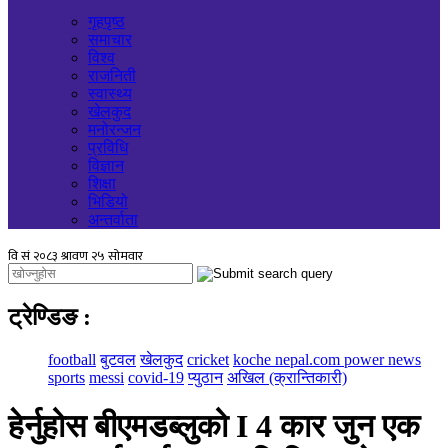
गृहपृष्ठ
समाचार
विश्व
राजनिती
स्वास्थ्य
खेलकुद
मनोरन्जन
प्रविधि
विज्ञान
शिक्षा
भिडियो
अन्तर्वाता
ट्रेण्डिङ
:
football
बुटवल
खेलकुद
cricket
koche nepal.com power news
sports
messi
covid-19
प्युठान
अखिल (क्रान्तिकारी)
हेर्नुहोस बीएमडब्लुको I 4 कार जुन एक