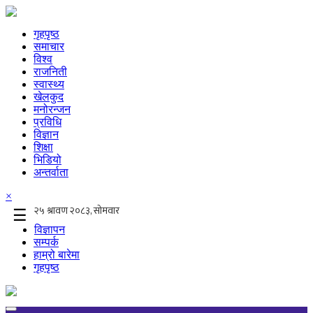
गृहपृष्ठ
समाचार
विश्व
राजनिती
स्वास्थ्य
खेलकुद
मनोरन्जन
प्रविधि
विज्ञान
शिक्षा
भिडियो
अन्तर्वाता
×
☰
विज्ञापन
सम्पर्क
हाम्रो बारेमा
गृहपृष्ठ